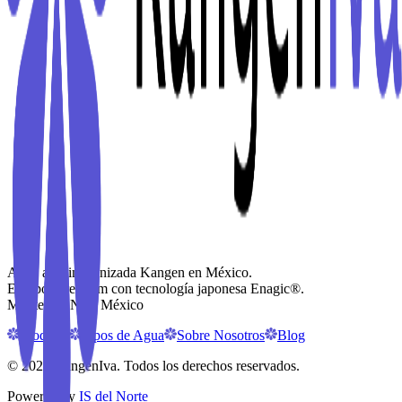
Agua alcalina ionizada Kangen en México.
Equipos premium con tecnología japonesa Enagic®.
Monterrey N.L. México
Modelos
Tipos de Agua
Sobre Nosotros
Blog
©
2026
KangenIva. Todos los derechos reservados.
Powered by
IS del Norte